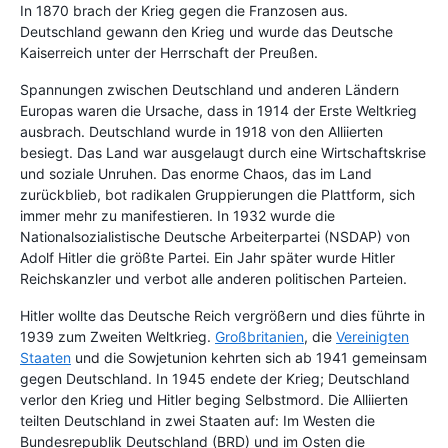
In 1870 brach der Krieg gegen die Franzosen aus.
Deutschland gewann den Krieg und wurde das Deutsche
Kaiserreich unter der Herrschaft der Preußen.
Spannungen zwischen Deutschland und anderen Ländern
Europas waren die Ursache, dass in 1914 der Erste Weltkrieg
ausbrach. Deutschland wurde in 1918 von den Alliierten
besiegt. Das Land war ausgelaugt durch eine Wirtschaftskrise
und soziale Unruhen. Das enorme Chaos, das im Land
zurückblieb, bot radikalen Gruppierungen die Plattform, sich
immer mehr zu manifestieren. In 1932 wurde die
Nationalsozialistische Deutsche Arbeiterpartei (NSDAP) von
Adolf Hitler die größte Partei. Ein Jahr später wurde Hitler
Reichskanzler und verbot alle anderen politischen Parteien.
Hitler wollte das Deutsche Reich vergrößern und dies führte in
1939 zum Zweiten Weltkrieg.
Großbritanien
, die
Vereinigten
Staaten
und die Sowjetunion kehrten sich ab 1941 gemeinsam
gegen Deutschland. In 1945 endete der Krieg; Deutschland
verlor den Krieg und Hitler beging Selbstmord. Die Alliierten
teilten Deutschland in zwei Staaten auf: Im Westen die
Bundesrepublik Deutschland (BRD) und im Osten die