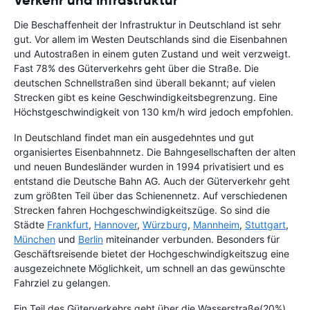
Verkehr und Infrastruktur
Die Beschaffenheit der Infrastruktur in Deutschland ist sehr
gut. Vor allem im Westen Deutschlands sind die Eisenbahnen
und Autostraßen in einem guten Zustand und weit verzweigt.
Fast 78% des Güterverkehrs geht über die Straße. Die
deutschen Schnellstraßen sind überall bekannt; auf vielen
Strecken gibt es keine Geschwindigkeitsbegrenzung. Eine
Höchstgeschwindigkeit von 130 km/h wird jedoch empfohlen.
In Deutschland findet man ein ausgedehntes und gut
organisiertes Eisenbahnnetz. Die Bahngesellschaften der alten
und neuen Bundesländer wurden in 1994 privatisiert und es
entstand die Deutsche Bahn AG. Auch der Güterverkehr geht
zum größten Teil über das Schienennetz. Auf verschiedenen
Strecken fahren Hochgeschwindigkeitszüge. So sind die
Städte
Frankfurt
,
Hannover
,
Würzburg
,
Mannheim
,
Stuttgart
,
München
und
Berlin
miteinander verbunden. Besonders für
Geschäftsreisende bietet der Hochgeschwindigkeitszug eine
ausgezeichnete Möglichkeit, um schnell an das gewünschte
Fahrziel zu gelangen.
Ein Teil des Güterverkehrs geht über die Wasserstraße(20%).