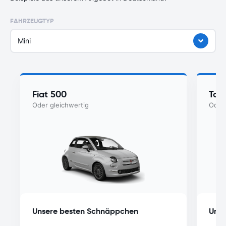
FAHRZEUGTYP
Mini
Fiat 500
Toy
Oder gleichwertig
Oder 
Unsere besten Schnäppchen
Unse