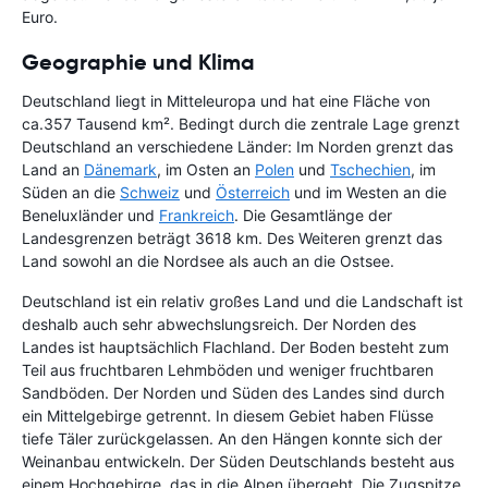
Euro.
Geographie und Klima
Deutschland liegt in Mitteleuropa und hat eine Fläche von
ca.357 Tausend km². Bedingt durch die zentrale Lage grenzt
Deutschland an verschiedene Länder: Im Norden grenzt das
Land an
Dänemark
, im Osten an
Polen
und
Tschechien
, im
Süden an die
Schweiz
und
Österreich
und im Westen an die
Beneluxländer und
Frankreich
. Die Gesamtlänge der
Landesgrenzen beträgt 3618 km. Des Weiteren grenzt das
Land sowohl an die Nordsee als auch an die Ostsee.
Deutschland ist ein relativ großes Land und die Landschaft ist
deshalb auch sehr abwechslungsreich. Der Norden des
Landes ist hauptsächlich Flachland. Der Boden besteht zum
Teil aus fruchtbaren Lehmböden und weniger fruchtbaren
Sandböden. Der Norden und Süden des Landes sind durch
ein Mittelgebirge getrennt. In diesem Gebiet haben Flüsse
tiefe Täler zurückgelassen. An den Hängen konnte sich der
Weinanbau entwickeln. Der Süden Deutschlands besteht aus
einem Hochgebirge, das in die Alpen übergeht. Die Zugspitze