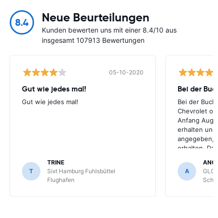
Neue Beurteilungen
8.4
Kunden bewerten uns mit einer 8.4/10 aus
insgesamt 107913 Bewertungen
05-10-2020
Gut wie jedes mal!
Bei der Buc
Gut wie jedes mal!
Bei der Buch
Chevrolet ode
Anfang Augus
erhalten und
angegeben, le
erhalten. Da
für meihne K
TRINE
ANG
optimal, trot
T
Sixt Hamburg Fuhlsbüttel
A
GLOB
Schönefeld k
Flughafen
Schön
bekommen.