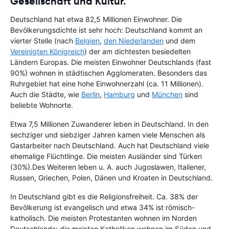
Gesellschaft und Kultur.
Deutschland hat etwa 82,5 Millionen Einwohner. Die
Bevölkerungsdichte ist sehr hoch: Deutschland kommt an
vierter Stelle (nach
Belgien
,
den Niederlanden
und dem
Vereinigten Königreich
) der am dichtesten besiedelten
Ländern Europas. Die meisten Einwohner Deutschlands (fast
90%) wohnen in städtischen Agglomeraten. Besonders das
Ruhrgebiet hat eine hohe Einwohnerzahl (ca. 11 Millionen).
Auch die Städte, wie
Berlin
,
Hamburg
und
München
sind
beliebte Wohnorte.
Etwa 7,5 Millionen Zuwanderer leben in Deutschland. In den
sechziger und siebziger Jahren kamen viele Menschen als
Gastarbeiter nach Deutschland. Auch hat Deutschland viele
ehemalige Flüchtlinge. Die meisten Ausländer sind Türken
(30%).Des Weiteren leben u. A. auch Jugoslawen, Italiener,
Russen, Griechen, Polen, Dänen und Kroaten in Deutschland.
In Deutschland gibt es die Religionsfreiheit. Ca. 38% der
Bevölkerung ist evangelisch und etwa 34% ist römisch-
katholisch. Die meisten Protestanten wohnen im Norden
Deutschlands; die meisten Katholiken wohnen im Süden und