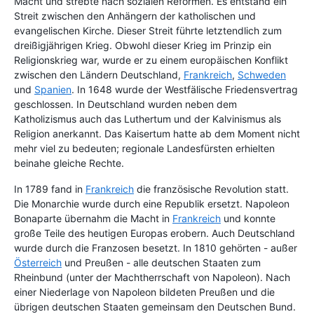
Macht und strebte nach sozialen Reformen. Es entstand ein
Streit zwischen den Anhängern der katholischen und
evangelischen Kirche. Dieser Streit führte letztendlich zum
dreißigjährigen Krieg. Obwohl dieser Krieg im Prinzip ein
Religionskrieg war, wurde er zu einem europäischen Konflikt
zwischen den Ländern Deutschland,
Frankreich
,
Schweden
und
Spanien
. In 1648 wurde der Westfälische Friedensvertrag
geschlossen. In Deutschland wurden neben dem
Katholizismus auch das Luthertum und der Kalvinismus als
Religion anerkannt. Das Kaisertum hatte ab dem Moment nicht
mehr viel zu bedeuten; regionale Landesfürsten erhielten
beinahe gleiche Rechte.
In 1789 fand in
Frankreich
die französische Revolution statt.
Die Monarchie wurde durch eine Republik ersetzt. Napoleon
Bonaparte übernahm die Macht in
Frankreich
und konnte
große Teile des heutigen Europas erobern. Auch Deutschland
wurde durch die Franzosen besetzt. In 1810 gehörten - außer
Österreich
und Preußen - alle deutschen Staaten zum
Rheinbund (unter der Machtherrschaft von Napoleon). Nach
einer Niederlage von Napoleon bildeten Preußen und die
übrigen deutschen Staaten gemeinsam den Deutschen Bund.