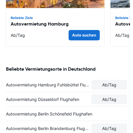
Beliebte Ziele
Beliebte Zi
Autovermietung Hamburg
Autover
Ab
/Tag
Auto suchen
Ab
/Tag
Beliebte Vermietungsorte in Deutschland
Autovermietung Hamburg Fuhlsbüttel Flughafen
Ab
/Tag
Autovermietung Düsseldorf Flughafen
Ab
/Tag
Autovermietung Berlin Schönefeld Flughafen
Autovermietung Berlin Brandenburg Flughafen
Ab
/Tag