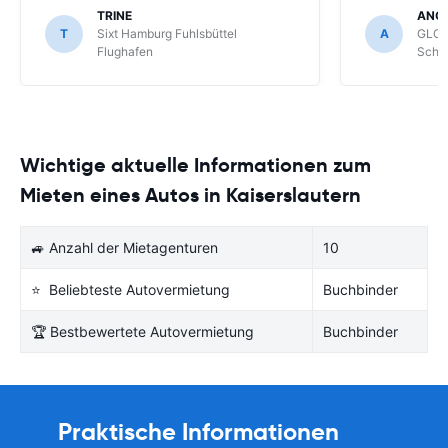
für meihne K
TRINE
ANG
optimal, trot
T
Sixt Hamburg Fuhlsbüttel
A
GLOB
Schönefeld k
Flughafen
Schön
bekommen.
Wichtige aktuelle Informationen zum
Mieten eines Autos in Kaiserslautern
🚙 Anzahl der Mietagenturen
10
⭐ Beliebteste Autovermietung
Buchbinder
🏆 Bestbewertete Autovermietung
Buchbinder
Praktische Informationen