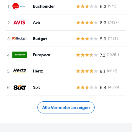
Buchbinder
6.3
(572)
Ke
Avis
8.3
(7437)
Ke
Budget
5.9
(11512)
Ke
Europcar
7.2
(10251)
Ke
Hertz
8.1
(8812)
Ke
Sixt
6.4
(4356)
Ke
Alle Vermieter anzeigen