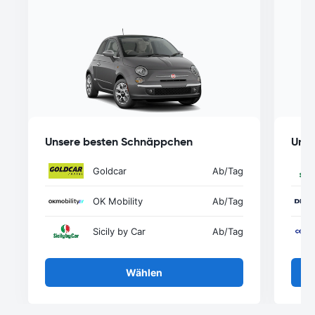
Unsere besten Schnäppchen
Unse
Goldcar
Ab
/Tag
OK Mobility
Ab
/Tag
Sicily by Car
Ab
/Tag
Wählen