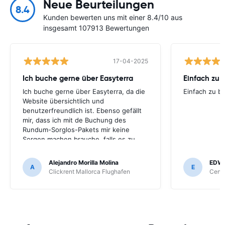
Neue Beurteilungen
8.4
Kunden bewerten uns mit einer 8.4/10 aus
insgesamt 107913 Bewertungen
17-04-2025
Ich buche gerne über Easyterra
Einfach zu 
Ich buche gerne über Easyterra, da die
Einfach zu b
Website übersichtlich und
benutzerfreundlich ist. Ebenso gefällt
mir, dass ich mit de Buchung des
Rundum-Sorglos-Pakets mir keine
Sorgen machen brauche, falls es zu
einem Schaden kommen sollte.
Alejandro Morilla Molina
EDW
A
E
Clickrent Mallorca Flughafen
Centa