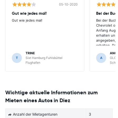
05-10-2020
Gut wie jedes mal!
Bei der Buc
Gut wie jedes mal!
Bei der Buch
Chevrolet ode
Anfang Augus
erhalten und
angegeben, le
erhalten. Da
für meihne K
TRINE
ANG
optimal, trot
T
Sixt Hamburg Fuhlsbüttel
A
GLOB
Schönefeld k
Flughafen
Schön
bekommen.
Wichtige aktuelle Informationen zum
Mieten eines Autos in Diez
🚙 Anzahl der Mietagenturen
3