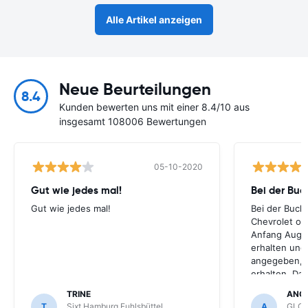
Alle Artikel anzeigen
Neue Beurteilungen
8.4
Kunden bewerten uns mit einer 8.4/10 aus
insgesamt 108006 Bewertungen
05-10-2020
Gut wie jedes mal!
Bei der Buc
Gut wie jedes mal!
Bei der Buch
Chevrolet ode
Anfang Augus
erhalten und
angegeben, le
erhalten. Da
für meihne K
TRINE
ANG
optimal, trot
T
Sixt Hamburg Fuhlsbüttel
A
GLOB