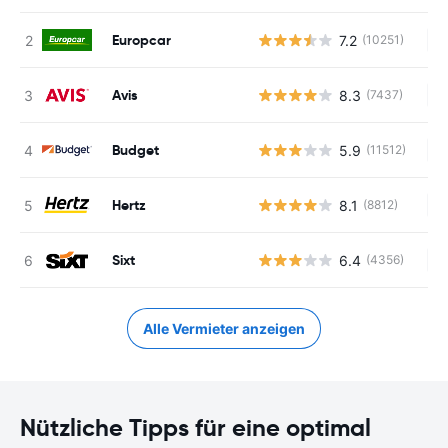
Europcar
7.2
(10251)
Ke
Avis
8.3
(7437)
Ke
Budget
5.9
(11512)
Ke
Hertz
8.1
(8812)
Ke
Sixt
6.4
(4356)
Ke
Alle Vermieter anzeigen
Nützliche Tipps für eine optimal