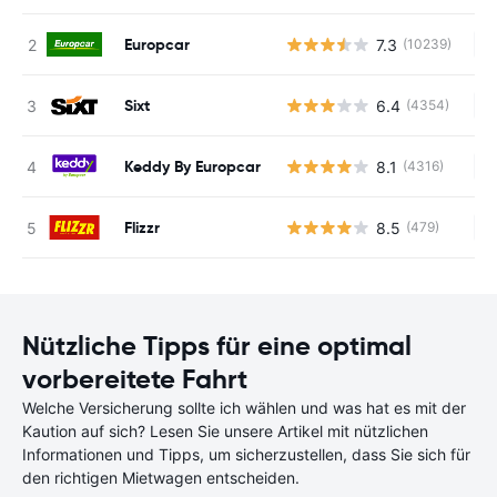
Europcar
7.3
(10239)
Ke
Sixt
6.4
(4354)
Ke
Keddy By Europcar
8.1
(4316)
Ke
Flizzr
8.5
(479)
Ke
Nützliche Tipps für eine optimal
vorbereitete Fahrt
Welche Versicherung sollte ich wählen und was hat es mit der
Kaution auf sich? Lesen Sie unsere Artikel mit nützlichen
Informationen und Tipps, um sicherzustellen, dass Sie sich für
den richtigen Mietwagen entscheiden.