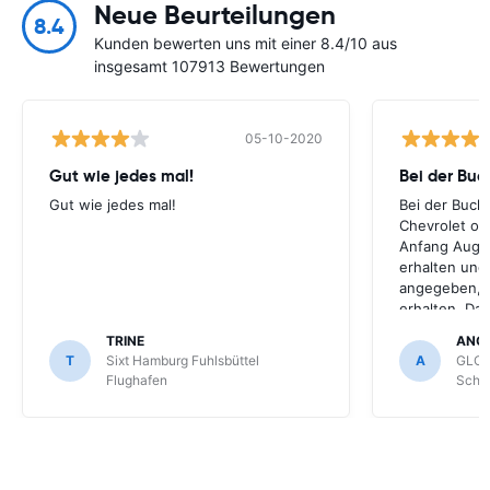
Neue Beurteilungen
8.4
Kunden bewerten uns mit einer 8.4/10 aus
insgesamt 107913 Bewertungen
05-10-2020
Gut wie jedes mal!
Bei der Buc
Gut wie jedes mal!
Bei der Buch
Chevrolet ode
Anfang Augus
erhalten und
angegeben, le
erhalten. Da
für meihne K
TRINE
ANG
optimal, trot
T
Sixt Hamburg Fuhlsbüttel
A
GLOB
Schönefeld k
Flughafen
Schön
bekommen.