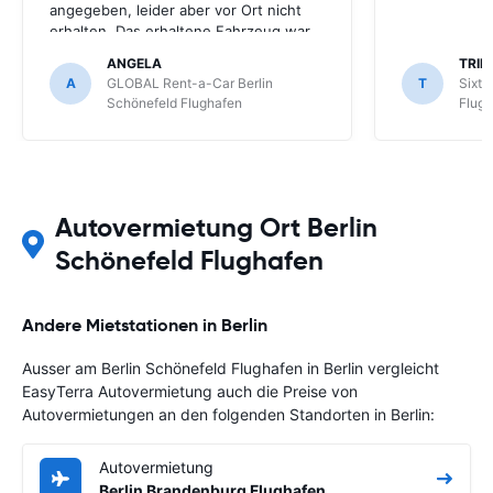
angegeben, leider aber vor Ort nicht
erhalten. Das erhaltene Fahrzeug war
für meihne Körpergrösse (161cm) nicht
ANGELA
TRIN
optimal, trotz Nachfrage in Berlin
A
GLOBAL Rent-a-Car Berlin
T
Sixt 
Schönefeld kein anderes Fahrzeug
Schönefeld Flughafen
Flug
bekommen.
Autovermietung Ort Berlin
Schönefeld Flughafen
Andere Mietstationen in Berlin
Ausser am Berlin Schönefeld Flughafen in Berlin vergleicht
EasyTerra Autovermietung auch die Preise von
Autovermietungen an den folgenden Standorten in Berlin:
Autovermietung
Berlin Brandenburg Flughafen