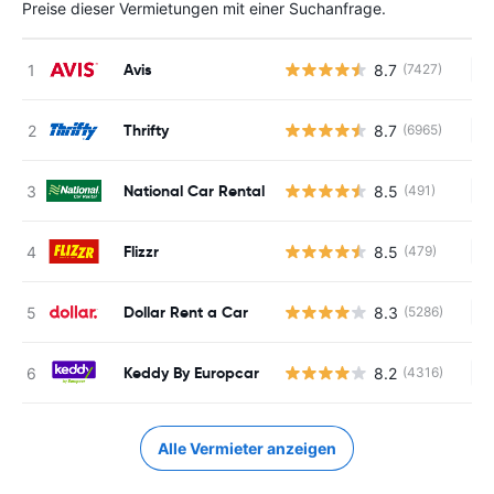
Preise dieser Vermietungen mit einer Suchanfrage.
Avis
8.7
(7427)
Ke
Thrifty
8.7
(6965)
Ke
National Car Rental
8.5
(491)
Ke
Flizzr
8.5
(479)
Ke
Dollar Rent a Car
8.3
(5286)
Ke
Keddy By Europcar
8.2
(4316)
Ke
Alle Vermieter anzeigen