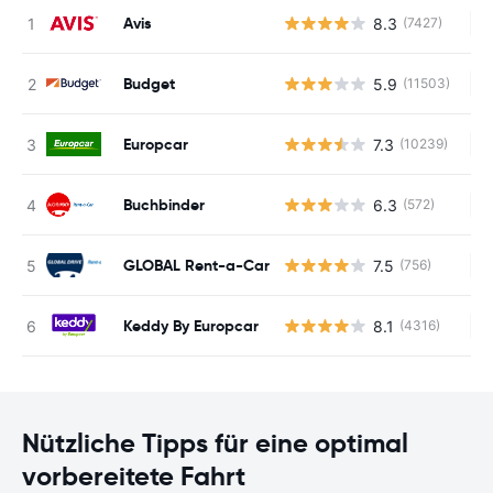
Avis
8.3
(7427)
Ke
Budget
5.9
(11503)
Ke
Europcar
7.3
(10239)
Ke
Buchbinder
6.3
(572)
Ke
GLOBAL Rent-a-Car
7.5
(756)
Ke
Keddy By Europcar
8.1
(4316)
Ke
Nützliche Tipps für eine optimal
vorbereitete Fahrt