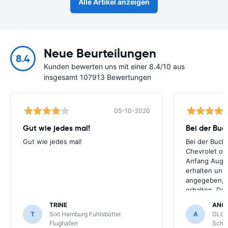
Alle Artikel anzeigen
Neue Beurteilungen
8.4
Kunden bewerten uns mit einer 8.4/10 aus
insgesamt 107913 Bewertungen
05-10-2020
Gut wie jedes mal!
Bei der Buc
Gut wie jedes mal!
Bei der Buch
Chevrolet ode
Anfang Augus
erhalten und
angegeben, le
erhalten. Da
für meihne K
TRINE
ANG
optimal, trot
T
Sixt Hamburg Fuhlsbüttel
A
GLOB
Schönefeld k
Flughafen
Schön