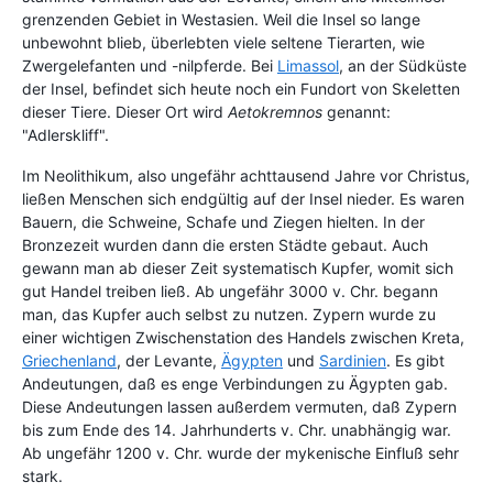
grenzenden Gebiet in Westasien. Weil die Insel so lange
unbewohnt blieb, überlebten viele seltene Tierarten, wie
Zwergelefanten und -nilpferde. Bei
Limassol
, an der Südküste
der Insel, befindet sich heute noch ein Fundort von Skeletten
dieser Tiere. Dieser Ort wird
Aetokremnos
genannt:
"Adlerskliff".
Im Neolithikum, also ungefähr achttausend Jahre vor Christus,
ließen Menschen sich endgültig auf der Insel nieder. Es waren
Bauern, die Schweine, Schafe und Ziegen hielten. In der
Bronzezeit wurden dann die ersten Städte gebaut. Auch
gewann man ab dieser Zeit systematisch Kupfer, womit sich
gut Handel treiben ließ. Ab ungefähr 3000 v. Chr. begann
man, das Kupfer auch selbst zu nutzen. Zypern wurde zu
einer wichtigen Zwischenstation des Handels zwischen Kreta,
Griechenland
, der Levante,
Ägypten
und
Sardinien
. Es gibt
Andeutungen, daß es enge Verbindungen zu Ägypten gab.
Diese Andeutungen lassen außerdem vermuten, daß Zypern
bis zum Ende des 14. Jahrhunderts v. Chr. unabhängig war.
Ab ungefähr 1200 v. Chr. wurde der mykenische Einfluß sehr
stark.