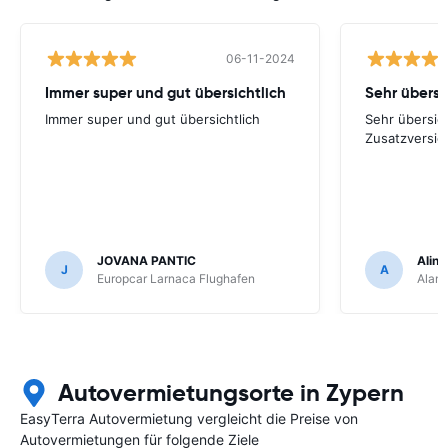
06-11-2024
Immer super und gut übersichtlich
Immer super und gut übersichtlich
Sehr übersich
Zusatzversic
JOVANA PANTIC
Aline
J
A
Europcar Larnaca Flughafen
Alam
Autovermietungsorte in Zypern
EasyTerra Autovermietung vergleicht die Preise von
Autovermietungen für folgende Ziele