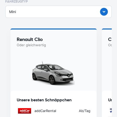
FAHRZEUGTYP
Mini
Renault Clio
Cit
Oder gleichwertig
Oder 
Unsere besten Schnäppchen
Unse
addCarRental
Ab
/Tag