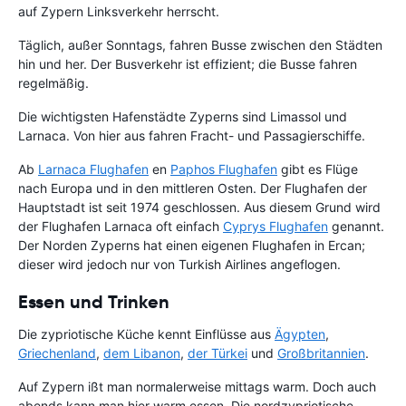
auf Zypern Linksverkehr herrscht.
Täglich, außer Sonntags, fahren Busse zwischen den Städten
hin und her. Der Busverkehr ist effizient; die Busse fahren
regelmäßig.
Die wichtigsten Hafenstädte Zyperns sind Limassol und
Larnaca. Von hier aus fahren Fracht- und Passagierschiffe.
Ab
Larnaca Flughafen
en
Paphos Flughafen
gibt es Flüge
nach Europa und in den mittleren Osten. Der Flughafen der
Hauptstadt ist seit 1974 geschlossen. Aus diesem Grund wird
der Flughafen Larnaca oft einfach
Cyprys Flughafen
genannt.
Der Norden Zyperns hat einen eigenen Flughafen in Ercan;
dieser wird jedoch nur von Turkish Airlines angeflogen.
Essen und Trinken
Die zypriotische Küche kennt Einflüsse aus
Ägypten
,
Griechenland
,
dem Libanon
,
der Türkei
und
Großbritannien
.
Auf Zypern ißt man normalerweise mittags warm. Doch auch
abends kann man hier warm essen. Die nordzypriotische