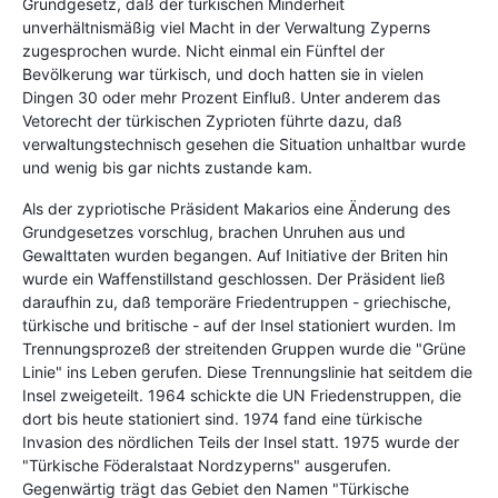
Grundgesetz, daß der türkischen Minderheit
unverhältnismäßig viel Macht in der Verwaltung Zyperns
zugesprochen wurde. Nicht einmal ein Fünftel der
Bevölkerung war türkisch, und doch hatten sie in vielen
Dingen 30 oder mehr Prozent Einfluß. Unter anderem das
Vetorecht der türkischen Zyprioten führte dazu, daß
verwaltungstechnisch gesehen die Situation unhaltbar wurde
und wenig bis gar nichts zustande kam.
Als der zypriotische Präsident Makarios eine Änderung des
Grundgesetzes vorschlug, brachen Unruhen aus und
Gewalttaten wurden begangen. Auf Initiative der Briten hin
wurde ein Waffenstillstand geschlossen. Der Präsident ließ
daraufhin zu, daß temporäre Friedentruppen - griechische,
türkische und britische - auf der Insel stationiert wurden. Im
Trennungsprozeß der streitenden Gruppen wurde die "Grüne
Linie" ins Leben gerufen. Diese Trennungslinie hat seitdem die
Insel zweigeteilt. 1964 schickte die UN Friedenstruppen, die
dort bis heute stationiert sind. 1974 fand eine türkische
Invasion des nördlichen Teils der Insel statt. 1975 wurde der
"Türkische Föderalstaat Nordzyperns" ausgerufen.
Gegenwärtig trägt das Gebiet den Namen "Türkische