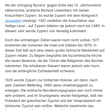
Als der Untrgang Byzanz' gegen Ende des 12. Jahrhunderts
näherrückte, eroberte Richard Löwenherz mit seinen
Kreuzrittern Zypern. So wurde Zypern mit dem Königreich
Jerusalem
vereinigt. 1291 verließen die Kreuzfahrer das
Heilige Land - auf Zypern blieben sie jedoch noch bis 1489. In
diesem Jahr wurde Zypern von Venedig kolonisiert.
Doch die umtriebigen Zeiten waren noch nicht vorbei. 1571
eroberten die Osmanen die Insel und blieben bis 1878. In
dieser Zeit ließ sich eine relativ große türkische Minderheit auf
Zypern nieder. Zu Beginn begrüßte die byzantinische Kirche
die neuen Besetzer, da die Türken alle Religionen des Buches
tolerierten. Die erhobenen Steuern waren jedoch sehr hoch,
und die anfängliche Zufriedenheit schwand.
1925 wurde Zypern zur britischen Kolonie, um dann, nach
dem Zweiten Weltkrieg, 1960 seine Unabhängigkeit zu
erlangen. Die turkische Bevolkerungsgruppe war noch immer
sehr präsent, und im Grundgesetz wurde festgelegt, daß der
Präsident ein griechischer Zypriot und der Vizepräsident ein
türkischer Zypriot sein müßte. Weiterhin bestimmte das