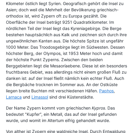
Kilometer östlich liegt Syrien. Geografisch gehört die Insel zu
Asien; doch weil die Mehrheit der Bevölkerung griechisch-
orthodox ist, wird Zypern oft zu Europa gezählt. Die
Oberfläche der Insel beträgt 9251 Quadratkilometer. Im
nördlichen Teil der Insel liegt das Kyreniagebirge. Die Berge
bestehen hauptsächlich aus Kalk und zeichnen sich durch ihre
ungewöhnlichen Kanten aus. Die höchste Spitze ist ungefähr
1000 Meter. Das Troodosgebirge liegt im Südwesten. Dessen
höchster Berg, der Olympos, ist 1953 Meter hoch und damit
der höchste Punkt Zyperns. Zwischen den beiden
Berggebieten liegt die Mesaoríaebene. Diese ist ein besonders
fruchtbares Gebiet, was allerdings nicht einem großen Fluß zu
danken ist: auf der Insel fließt nämlich kein echter Fluß. Auch
die Bergbäche trocknen im Sommer aus. An der Ostküste
liegen breite Buchten mit verschiedenen Häfen.
Paphos
,
Larnaca
und
Limassol
sind drei Küstenstädte.
Der Name Zypern kommt vom griechischen
Kypros
. Das
bedeutet "Kupfer", ein Metall, das auf der Insel gefunden
wurde, und womit im Altertum eifrig gehandelt wurde.
Von alther ist Zypern eine waldreiche Insel. Durch Entwaldung