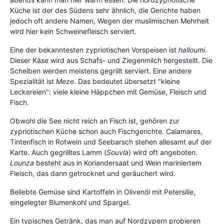
Küche ist der des Südens sehr ähnlich, die Gerichte haben
jedoch oft andere Namen, Wegen der muslimischen Mehrheit
wird hier kein Schweinefleisch serviert.
Eine der bekanntesten zypriotischen Vorspeisen ist
halloumi
.
Dieser Käse wird aus Schafs- und Ziegenmilch hergestellt. Die
Scheiben werden meistens gegrillt serviert. Eine andere
Spezialität ist
Meze
. Das bedeutet übersetzt "kleine
Leckereien": viele kleine Häppchen mit Gemüse, Fleisch und
Fisch.
Obwohl die See nicht reich an Fisch ist, gehören zur
zypriotischen Küche schon auch Fischgerichte. Calamares,
Tintenfisch in Rotwein und Seebarsch stehen allesamt auf der
Karte. Auch gegrilltes Lamm (
Souvla
) wird oft angeboten.
Lounza
besteht aus in Koriandersaat und Wein mariniertem
Fleisch, das dann getrocknet und geräuchert wird.
Beliebte Gemüse sind Kartoffeln in Olivenöl mit Petersilie,
eingelegter Blumenkohl und Spargel.
Ein typisches Getränk, das man auf Nordzypern probieren