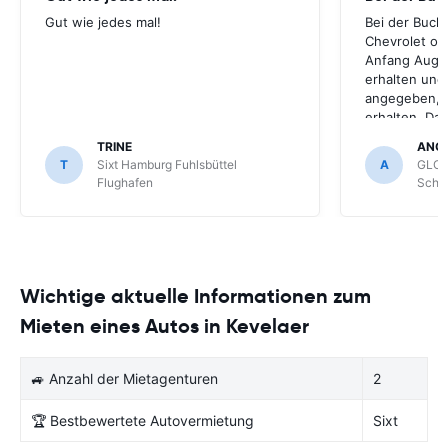
Gut wie jedes mal!
Bei der Buch
Chevrolet ode
Anfang Augus
erhalten und
angegeben, le
erhalten. Da
für meihne K
TRINE
ANG
optimal, trot
T
Sixt Hamburg Fuhlsbüttel
A
GLOB
Schönefeld k
Flughafen
Schön
bekommen.
Wichtige aktuelle Informationen zum
Mieten eines Autos in Kevelaer
🚙 Anzahl der Mietagenturen
2
🏆 Bestbewertete Autovermietung
Sixt