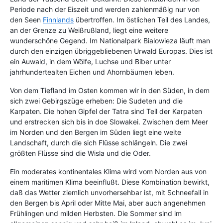
Periode nach der Eiszeit und werden zahlenmäßig nur von
den Seen
Finnlands
übertroffen. Im östlichen Teil des Landes,
an der Grenze zu Weißrußland, liegt eine weitere
wunderschöne Gegend. Im Nationalpark Bialowieza läuft man
durch den einzigen übriggebliebenen Urwald Europas. Dies ist
ein Auwald, in dem Wölfe, Luchse und Biber unter
jahrhundertealten Eichen und Ahornbäumen leben.
Von dem Tiefland im Osten kommen wir in den Süden, in dem
sich zwei Gebirgszüge erheben: Die Sudeten und die
Karpaten. Die hohen Gipfel der Tatra sind Teil der Karpaten
und erstrecken sich bis in doe Slowakei. Zwischen dem Meer
im Norden und den Bergen im Süden liegt eine weite
Landschaft, durch die sich Flüsse schlängeln. Die zwei
größten Flüsse sind die Wisla und die Oder.
Ein moderates kontinentales Klima wird vom Norden aus von
einem maritimen Klima beeinflußt. Diese Kombination bewirkt,
daß das Wetter ziemlich unvorhersehbar ist, mit Schneefall in
den Bergen bis April oder Mitte Mai, aber auch angenehmen
Frühlingen und milden Herbsten. Die Sommer sind im