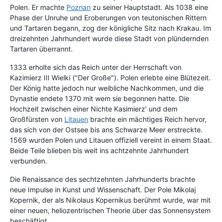
Polen. Er machte
Poznan
zu seiner Hauptstadt. Als 1038 eine
Phase der Unruhe und Eroberungen von teutonischen Rittern
und Tartaren begann, zog der königliche Sitz nach Krakau. Im
dreizehnten Jahrhundert wurde diese Stadt von plündernden
Tartaren überrannt.
1333 erholte sich das Reich unter der Herrschaft von
Kazimierz III Wielki ("Der Große"). Polen erlebte eine Blütezeit.
Der König hatte jedoch nur weibliche Nachkommen, und die
Dynastie endete 1370 mit wem sie begonnen hatte. Die
Hochzeit zwischen einer Nichte Kasimierz' und dem
Großfürsten von
Litauen
brachte ein mächtiges Reich hervor,
das sich von der Ostsee bis ans Schwarze Meer erstreckte.
1569 wurden Polen und Litauen offiziell vereint in einem Staat.
Beide Teile blieben bis weit ins achtzehnte Jahrhundert
verbunden.
Die Renaissance des sechtzehnten Jahrhunderts brachte
neue Impulse in Kunst und Wissenschaft. Der Pole Mikolaj
Kopernik, der als Nikolaus Kopernikus berühmt wurde, war mit
einer neuen, heliozentrischen Theorie über das Sonnensystem
beschäftigt.