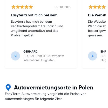
09-10-2019
Easyterra hat mich bei dem
Die Website
Easyterra hat mich bei dem
Die Website i
Keditkartenproblem freundlich und
Wenn die Kol
umgehend unterstützt und das
besser gewe
Problem gelöst.
gewesen.
GERHARD
ENRI
G
GLOBAL Rent-a-Car Wroclaw
E
GLOB
International Flughafen
Flug
Autovermietungsorte in Polen
EasyTerra Autovermietung vergleicht die Preise von
Autovermietungen für folgende Ziele