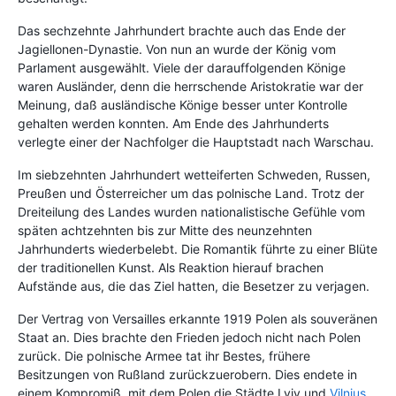
Das sechzehnte Jahrhundert brachte auch das Ende der
Jagiellonen-Dynastie. Von nun an wurde der König vom
Parlament ausgewählt. Viele der darauffolgenden Könige
waren Ausländer, denn die herrschende Aristokratie war der
Meinung, daß ausländische Könige besser unter Kontrolle
gehalten werden konnten. Am Ende des Jahrhunderts
verlegte einer der Nachfolger die Hauptstadt nach Warschau.
Im siebzehnten Jahrhundert wetteiferten Schweden, Russen,
Preußen und Österreicher um das polnische Land. Trotz der
Dreiteilung des Landes wurden nationalistische Gefühle vom
späten achtzehnten bis zur Mitte des neunzehnten
Jahrhunderts wiederbelebt. Die Romantik führte zu einer Blüte
der traditionellen Kunst. Als Reaktion hierauf brachen
Aufstände aus, die das Ziel hatten, die Besetzer zu verjagen.
Der Vertrag von Versailles erkannte 1919 Polen als souveränen
Staat an. Dies brachte den Frieden jedoch nicht nach Polen
zurück. Die polnische Armee tat ihr Bestes, frühere
Besitzungen von Rußland zurückzuerobern. Dies endete in
einem Kompromiß, mit dem Polen die Städte Lviv und
Vilnius