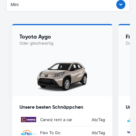
Mini
Toyota Aygo
Fiat
Oder gleichwertig
Oder 
Unsere besten Schnäppchen
Unse
Carwiz rent a car
Ab
/Tag
Flex To Go
Ab
/Tag