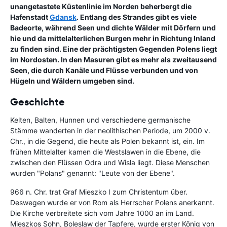
unangetastete Küstenlinie im Norden beherbergt die
Hafenstadt
Gdansk
. Entlang des Strandes gibt es viele
Badeorte, während Seen und dichte Wälder mit Dörfern und
hie und da mittelalterlichen Burgen mehr in Richtung Inland
zu finden sind. Eine der prächtigsten Gegenden Polens liegt
im Nordosten. In den Masuren gibt es mehr als zweitausend
Seen, die durch Kanäle und Flüsse verbunden und von
Hügeln und Wäldern umgeben sind.
Geschichte
Kelten, Balten, Hunnen und verschiedene germanische
Stämme wanderten in der neolithischen Periode, um 2000 v.
Chr., in die Gegend, die heute als Polen bekannt ist, ein. Im
frühen Mittelalter kamen die Westslawen in die Ebene, die
zwischen den Flüssen Odra und Wisla liegt. Diese Menschen
wurden "Polans" genannt: "Leute von der Ebene".
966 n. Chr. trat Graf Mieszko I zum Christentum über.
Deswegen wurde er von Rom als Herrscher Polens anerkannt.
Die Kirche verbreitete sich vom Jahre 1000 an im Land.
Mieszkos Sohn, Boleslaw der Tapfere, wurde erster König von