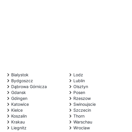
Bialystok
Lodz
Bydgoszcz
Lublin
Dąbrowa Górnicza
Olsztyn
Gdansk
Posen
Gdingen
Rzeszow
Katowice
Swinoujscie
Kielce
Szczecin
Koszalin
Thorn
Krakau
Warschau
Liegnitz
Wroclaw