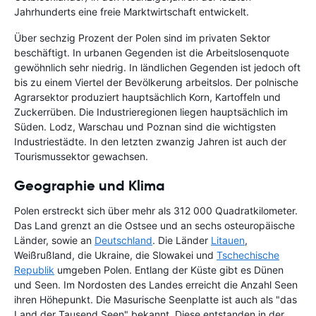
Jahrhunderts eine freie Marktwirtschaft entwickelt.
Über sechzig Prozent der Polen sind im privaten Sektor
beschäftigt. In urbanen Gegenden ist die Arbeitslosenquote
gewöhnlich sehr niedrig. In ländlichen Gegenden ist jedoch oft
bis zu einem Viertel der Bevölkerung arbeitslos. Der polnische
Agrarsektor produziert hauptsächlich Korn, Kartoffeln und
Zuckerrüben. Die Industrieregionen liegen hauptsächlich im
Süden. Lodz, Warschau und Poznan sind die wichtigsten
Industriestädte. In den letzten zwanzig Jahren ist auch der
Tourismussektor gewachsen.
Geographie und Klima
Polen erstreckt sich über mehr als 312 000 Quadratkilometer.
Das Land grenzt an die Ostsee und an sechs osteuropäische
Länder, sowie an
Deutschland
. Die Länder
Litauen
,
Weißrußland, die Ukraine, die Slowakei und
Tschechische
Republik
umgeben Polen. Entlang der Küste gibt es Dünen
und Seen. Im Nordosten des Landes erreicht die Anzahl Seen
ihren Höhepunkt. Die Masurische Seenplatte ist auch als "das
Land der Tausend Seen" bekannt. Diese entstanden in der