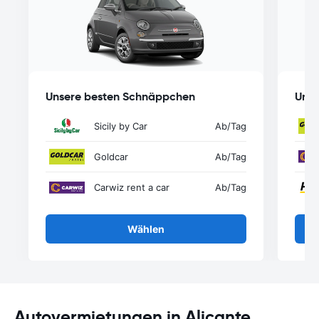
Unsere besten Schnäppchen
Unse
Sicily by Car
Ab
/Tag
Goldcar
Ab
/Tag
Carwiz rent a car
Ab
/Tag
Wählen
Autovermietungen in Alicante