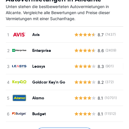
Unten stehen die bestbewerteten Autovermietungen in
Alicante. Vergleiche alle Bewertungen und Preise dieser
Vermietungen mit einer Suchanfrage.
Avis
8.7
(7437)
Enterprise
8.6
(2409)
Leasys
8.3
(901)
Ke
Goldcar Key'n Go
8.2
(372)
Alamo
8.1
(10701)
Budget
8.1
(11512)