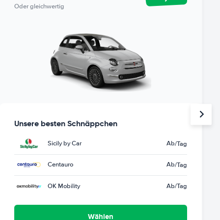
Oder gleichwertig
Unsere besten Schnäppchen
Sicily by Car
Ab
/Tag
Centauro
Ab
/Tag
OK Mobility
Ab
/Tag
Wählen