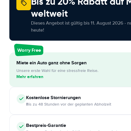
Bis zu 20% Rabatt auf
weltweit
Dieses Angebot ist gültig bis 11. August 2026 - 
heute!
Worry Free
Miete ein Auto ganz ohne Sorgen
Unsere erste Wahl für eine stressfreie Reise.
Mehr erfahren
Kostenlose
Stornierungen
Bis zu 48 Stunden vor der geplanten Abholzeit
Bestpreis-Garantie