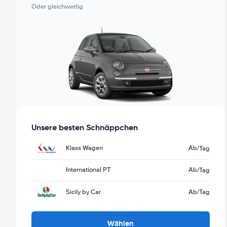
Oder gleichwertig
Unsere besten Schnäppchen
Klass Wagen
Ab
/Tag
International PT
Ab
/Tag
Sicily by Car
Ab
/Tag
Wählen