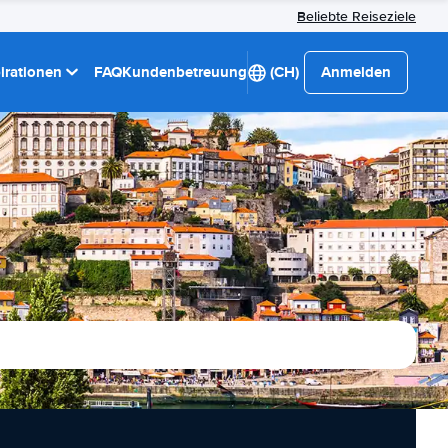
Beliebte Reiseziele
pirationen
FAQ
Kundenbetreuung
(CH)
Anmelden