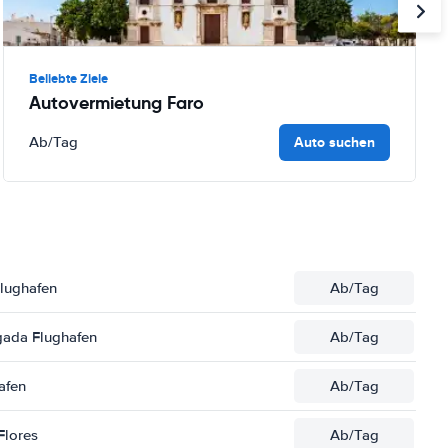
Beliebte Ziele
Autovermietung Faro
Auto suchen
Ab
/Tag
lughafen
Ab
/Tag
gada Flughafen
Ab
/Tag
afen
Ab
/Tag
Flores
Ab
/Tag