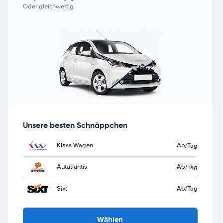
Oder gleichwertig
Unsere besten Schnäppchen
Klass Wagen
Ab
/Tag
Autatlantis
Ab
/Tag
Sixt
Ab
/Tag
Wählen