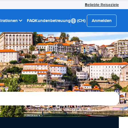
Beliebte Reiseziele
pirationen
FAQ
Kundenbetreuung
(CH)
Anmelden