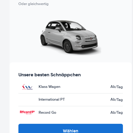
Oder gleichwertig
Unsere besten Schnäppchen
Klass Wagen
Ab
/Tag
International PT
Ab
/Tag
Record Go
Ab
/Tag
Wählen