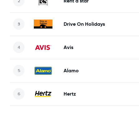
Rent a star
Drive On Holidays
Avis
Alamo
Hertz