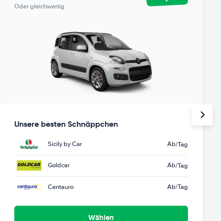
Oder gleichwertig
Unsere besten Schnäppchen
Sicily by Car
Ab
/Tag
Goldcar
Ab
/Tag
Centauro
Ab
/Tag
Wählen