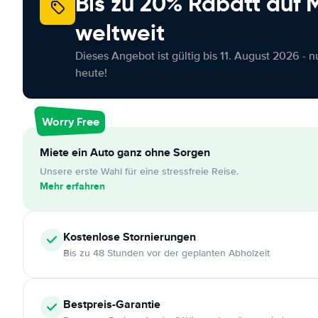
Bis zu 20% Rabatt auf
weltweit
Dieses Angebot ist gültig bis 11. August 2026 - 
heute!
Worry Free
Miete ein Auto ganz ohne Sorgen
Unsere erste Wahl für eine stressfreie Reise.
Mehr erfahren
Kostenlose
Stornierungen
Bis zu 48 Stunden vor der geplanten Abholzeit
Bestpreis-Garantie