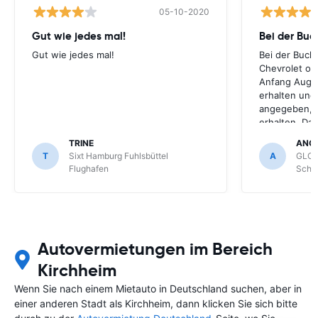
05-10-2020
Gut wie jedes mal!
Bei der Buc
Gut wie jedes mal!
Bei der Buch
Chevrolet ode
Anfang Augus
erhalten und
angegeben, le
erhalten. Da
für meihne K
TRINE
ANG
optimal, trot
T
Sixt Hamburg Fuhlsbüttel
A
GLOB
Schönefeld k
Flughafen
Schön
bekommen.
Autovermietungen im Bereich
Kirchheim
Wenn Sie nach einem Mietauto in Deutschland suchen, aber in
einer anderen Stadt als Kirchheim, dann klicken Sie sich bitte