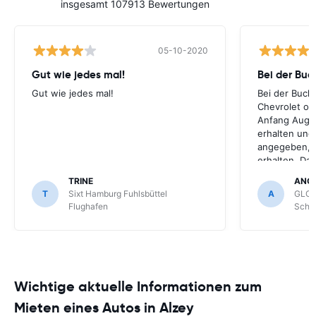
insgesamt 107913 Bewertungen
05-10-2020
Gut wie jedes mal!
Bei der Buc
Gut wie jedes mal!
Bei der Buch
Chevrolet ode
Anfang Augus
erhalten und
angegeben, le
erhalten. Da
für meihne K
TRINE
ANG
optimal, trot
T
Sixt Hamburg Fuhlsbüttel
A
GLOB
Schönefeld k
Flughafen
Schön
bekommen.
Wichtige aktuelle Informationen zum
Mieten eines Autos in Alzey