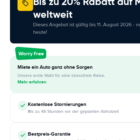
Bis zu 20% Rabatt auf
weltweit
Dieses Angebot ist gültig bis 11. August 2026 - 
heute!
Worry Free
Miete ein Auto ganz ohne Sorgen
Unsere erste Wahl für eine stressfreie Reise.
Mehr erfahren
Kostenlose
Stornierungen
Bis zu 48 Stunden vor der geplanten Abholzeit
Bestpreis-Garantie