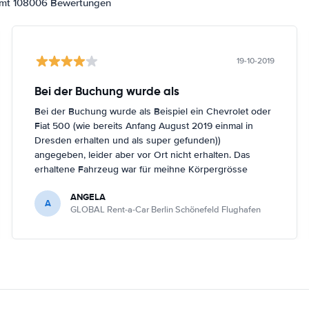
samt 108006 Bewertungen
19-10-2019
Bei der Buchung wurde als
Bei der Buchung wurde als Beispiel ein Chevrolet oder
Fiat 500 (wie bereits Anfang August 2019 einmal in
Dresden erhalten und als super gefunden))
angegeben, leider aber vor Ort nicht erhalten. Das
erhaltene Fahrzeug war für meihne Körpergrösse
(161cm) nicht optimal, trotz Nachfrage in Berlin
ANGELA
Schönefeld kein anderes Fahrzeug bekommen.
A
GLOBAL Rent-a-Car Berlin Schönefeld Flughafen