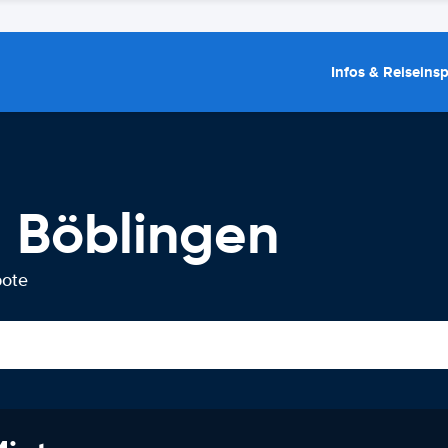
Infos & Reiseins
 Böblingen
bote