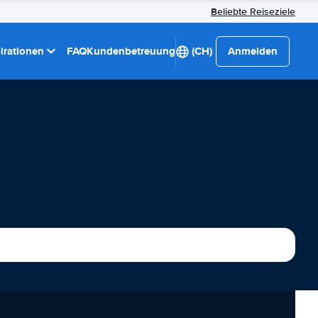
Beliebte Reiseziele
pirationen
FAQ
Kundenbetreuung
(CH)
Anmelden