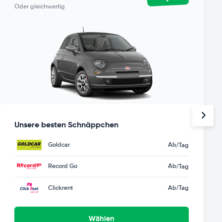
Oder gleichwertig
Unsere besten Schnäppchen
Goldcar
Ab
/Tag
Record Go
Ab
/Tag
Clickrent
Ab
/Tag
Wählen