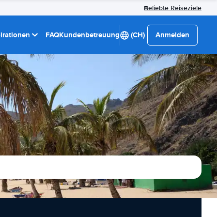
Beliebte Reiseziele
pirationen
FAQ
Kundenbetreuung
(CH)
Anmelden