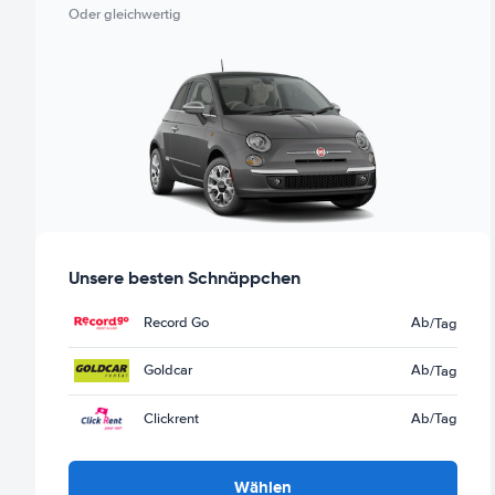
Oder gleichwertig
Unsere besten Schnäppchen
Record Go
Ab
/Tag
Goldcar
Ab
/Tag
Clickrent
Ab
/Tag
Wählen