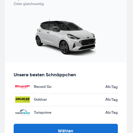
Oder gleichwertig
Unsere besten Schnäppchen
Record Go
Ab
/Tag
Goldcar
Ab
/Tag
Turisprime
Ab
/Tag
Wählen