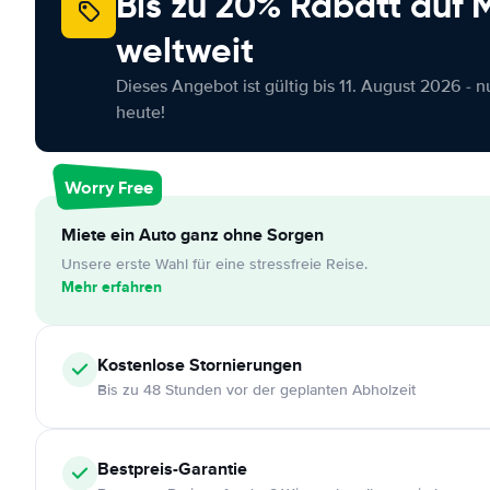
Bis zu 20% Rabatt auf
weltweit
Dieses Angebot ist gültig bis 11. August 2026 - 
heute!
Worry Free
Miete ein Auto ganz ohne Sorgen
Unsere erste Wahl für eine stressfreie Reise.
Mehr erfahren
Kostenlose
Stornierungen
Bis zu 48 Stunden vor der geplanten Abholzeit
Bestpreis-Garantie