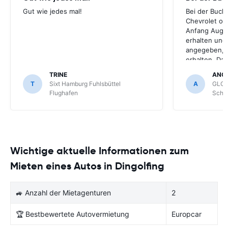
Gut wie jedes mal!
Bei der Buch
Chevrolet ode
Anfang Augus
erhalten und
angegeben, le
erhalten. Da
für meihne K
TRINE
ANG
optimal, trot
T
Sixt Hamburg Fuhlsbüttel
A
GLOB
Schönefeld k
Flughafen
Schön
bekommen.
Wichtige aktuelle Informationen zum
Mieten eines Autos in Dingolfing
🚙 Anzahl der Mietagenturen
2
🏆 Bestbewertete Autovermietung
Europcar