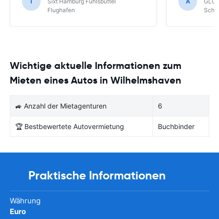
T
Sixt Hamburg Fuhlsbüttel
A
GLOB
Schönefeld k
Flughafen
Schön
bekommen.
Wichtige aktuelle Informationen zum
Mieten eines Autos in Wilhelmshaven
🚙 Anzahl der Mietagenturen
6
🏆 Bestbewertete Autovermietung
Buchbinder
Praktische Informationen
Währung
Euro