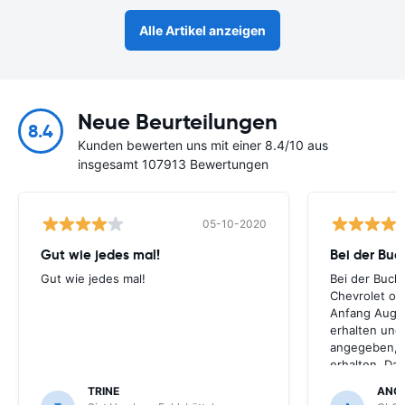
Alle Artikel anzeigen
Neue Beurteilungen
8.4
Kunden bewerten uns mit einer 8.4/10 aus
insgesamt 107913 Bewertungen
05-10-2020
Gut wie jedes mal!
Bei der Buc
Gut wie jedes mal!
Bei der Buch
Chevrolet ode
Anfang Augus
erhalten und
angegeben, le
erhalten. Da
für meihne K
TRINE
ANG
optimal, trot