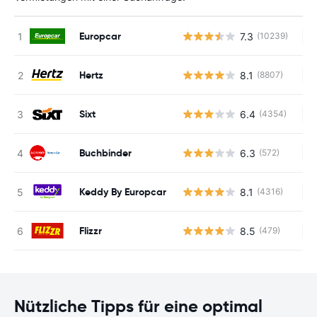
Europcar
7.3
(10239)
Ke
Hertz
8.1
(8807)
Ke
Sixt
6.4
(4354)
Ke
Buchbinder
6.3
(572)
Ke
Keddy By Europcar
8.1
(4316)
Ke
Flizzr
8.5
(479)
Ke
Nützliche Tipps für eine optimal