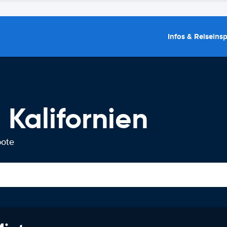
Infos & Reiseins
Kalifornien
bote