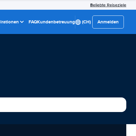
Beliebte Reiseziele
pirationen
FAQ
Kundenbetreuung
(CH)
Anmelden