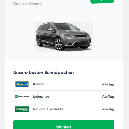
Oder gleichwertig
Unsere besten Schnäppchen
Alamo
Ab
/Tag
Enterprise
Ab
/Tag
National Car Rental
Ab
/Tag
Wählen