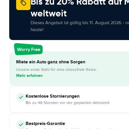
Bis zu 20% Rabatt auf
weltweit
Dieses Angebot ist gültig bis 11. August 2026 - 
heute!
Worry Free
Miete ein Auto ganz ohne Sorgen
Unsere erste Wahl für eine stressfreie Reise.
Mehr erfahren
Kostenlose
Stornierungen
Bis zu 48 Stunden vor der geplanten Abholzeit
Bestpreis-Garantie