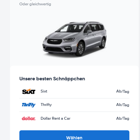
Oder gleichwertig
Unsere besten Schnäppchen
Sixt
Ab
/Tag
Thrifty
Ab
/Tag
Dollar Rent a Car
Ab
/Tag
Wählen