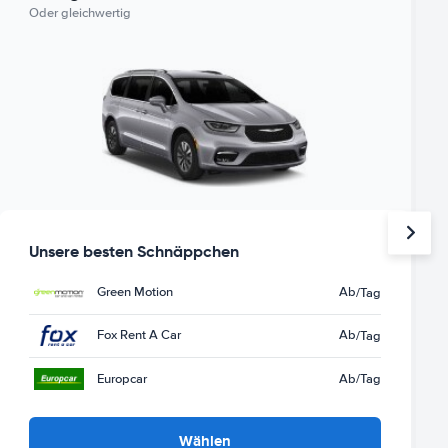
Oder gleichwertig
Unsere besten Schnäppchen
Green Motion
Ab
/Tag
Fox Rent A Car
Ab
/Tag
Europcar
Ab
/Tag
Wählen