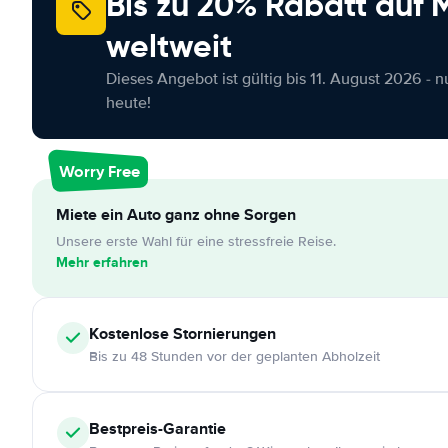
Bis zu 20% Rabatt auf
weltweit
Dieses Angebot ist gültig bis 11. August 2026 - 
heute!
Worry Free
Miete ein Auto ganz ohne Sorgen
Unsere erste Wahl für eine stressfreie Reise.
Mehr erfahren
Kostenlose
Stornierungen
Bis zu 48 Stunden vor der geplanten Abholzeit
Bestpreis-Garantie