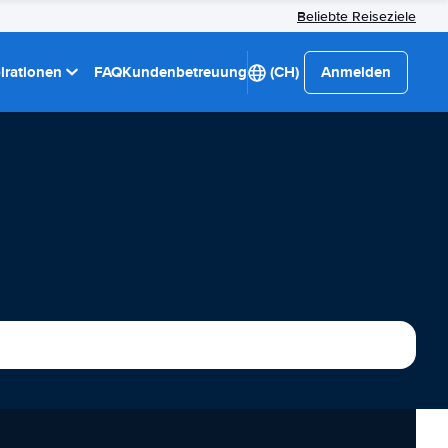
Beliebte Reiseziele
pirationen
FAQ
Kundenbetreuung
(CH)
Anmelden