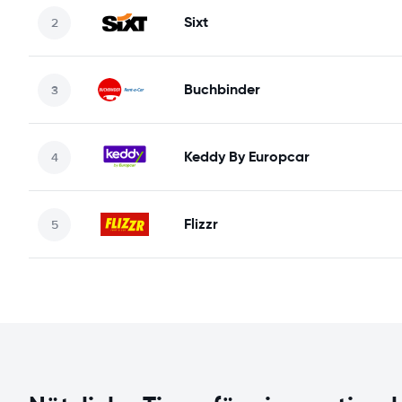
Sixt
Buchbinder
Keddy By Europcar
Flizzr