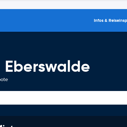
Infos & Reiseins
 Eberswalde
bote