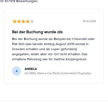
amt 107913 Bewertungen
19-10-2019
Bei der Buchung wurde als
Bei der Buchung wurde als Beispiel ein Chevrolet oder
Fiat 500 (wie bereits Anfang August 2019 einmal in
Dresden erhalten und als super gefunden))
angegeben, leider aber vor Ort nicht erhalten. Das
erhaltene Fahrzeug war für meihne Körpergrösse
(161cm) nicht optimal, trotz Nachfrage in Berlin
ANGELA
Schönefeld kein anderes Fahrzeug bekommen.
A
GLOBAL Rent-a-Car Berlin Schönefeld Flughafen