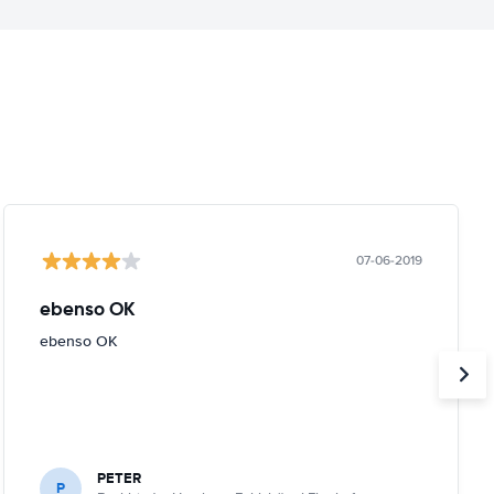
07-06-2019
ebenso OK
ebenso OK
PETER
P