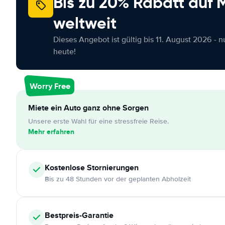
Bis zu 20% Rabatt auf
weltweit
Dieses Angebot ist gültig bis 11. August 2026 - 
heute!
Worry Free
Miete ein Auto ganz ohne Sorgen
Unsere erste Wahl für eine stressfreie Reise.
Mehr erfahren
Kostenlose
Stornierungen
Bis zu 48 Stunden vor der geplanten Abholzeit
Bestpreis-Garantie