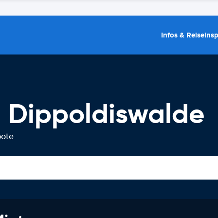
Infos & Reiseins
 Dippoldiswalde
bote