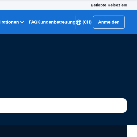
Beliebte Reiseziele
pirationen
FAQ
Kundenbetreuung
(CH)
Anmelden