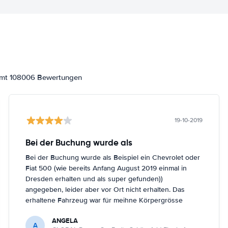
samt 108006 Bewertungen
19-10-2019
Bei der Buchung wurde als
Bei der Buchung wurde als Beispiel ein Chevrolet oder
Fiat 500 (wie bereits Anfang August 2019 einmal in
Dresden erhalten und als super gefunden))
angegeben, leider aber vor Ort nicht erhalten. Das
erhaltene Fahrzeug war für meihne Körpergrösse
(161cm) nicht optimal, trotz Nachfrage in Berlin
ANGELA
Schönefeld kein anderes Fahrzeug bekommen.
A