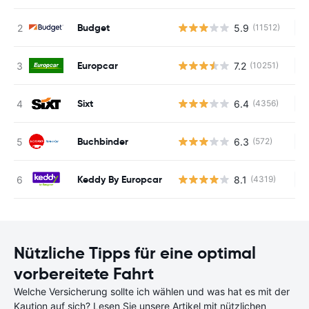
Budget
5.9
(11512)
Ke
Europcar
7.2
(10251)
Ke
Sixt
6.4
(4356)
Ke
Buchbinder
6.3
(572)
Ke
Keddy By Europcar
8.1
(4319)
Ke
Nützliche Tipps für eine optimal
vorbereitete Fahrt
Welche Versicherung sollte ich wählen und was hat es mit der
Kaution auf sich? Lesen Sie unsere Artikel mit nützlichen