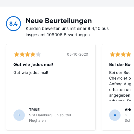
Neue Beurteilungen
8.4
Kunden bewerten uns mit einer 8.4/10 aus
insgesamt 108006 Bewertungen
05-10-2020
Gut wie jedes mal!
Bei der Buc
Gut wie jedes mal!
Bei der Buch
Chevrolet ode
Anfang Augus
erhalten und
angegeben, le
erhalten. Da
für meihne K
TRINE
ANG
optimal, trot
T
Sixt Hamburg Fuhlsbüttel
A
GLOB
Schönefeld k
Flughafen
Schön
bekommen.