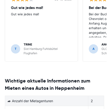
Gut wie jedes mal!
Bei der Buc
Gut wie jedes mal!
Bei der Buch
Chevrolet ode
Anfang Augus
erhalten und
angegeben, le
erhalten. Da
für meihne K
TRINE
ANG
optimal, trot
T
Sixt Hamburg Fuhlsbüttel
A
GLOB
Schönefeld k
Flughafen
Schön
bekommen.
Wichtige aktuelle Informationen zum
Mieten eines Autos in Heppenheim
🚙 Anzahl der Mietagenturen
2