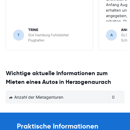
Anfang Augus
erhalten und
angegeben, le
erhalten. Da
für meihne K
TRINE
ANG
optimal, trot
T
Sixt Hamburg Fuhlsbüttel
A
GLOB
Schönefeld k
Flughafen
Schön
bekommen.
Wichtige aktuelle Informationen zum
Mieten eines Autos in Herzogenaurach
🚙 Anzahl der Mietagenturen
0
Praktische Informationen