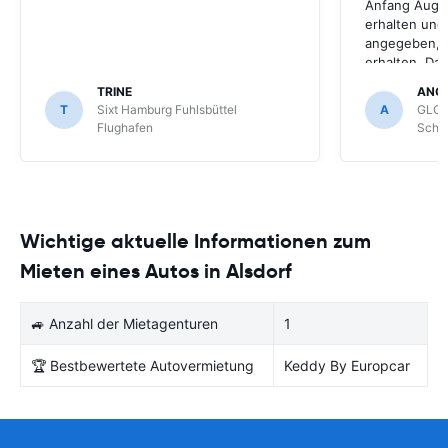
Anfang Augus
erhalten und
angegeben, le
erhalten. Da
für meihne K
TRINE
ANG
optimal, trot
T
Sixt Hamburg Fuhlsbüttel
A
GLOB
Schönefeld k
Flughafen
Schön
bekommen.
Wichtige aktuelle Informationen zum
Mieten eines Autos in Alsdorf
🚙 Anzahl der Mietagenturen
1
🏆 Bestbewertete Autovermietung
Keddy By Europcar