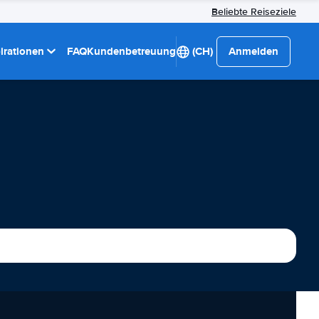
Beliebte Reiseziele
pirationen
FAQ
Kundenbetreuung
(CH)
Anmelden