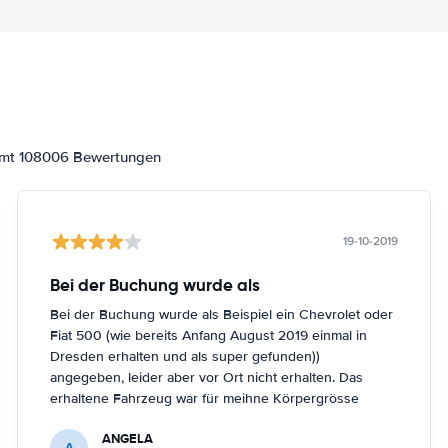
samt 108006 Bewertungen
19-10-2019
Bei der Buchung wurde als
Bei der Buchung wurde als Beispiel ein Chevrolet oder
Fiat 500 (wie bereits Anfang August 2019 einmal in
Dresden erhalten und als super gefunden))
angegeben, leider aber vor Ort nicht erhalten. Das
erhaltene Fahrzeug war für meihne Körpergrösse
(161cm) nicht optimal, trotz Nachfrage in Berlin
ANGELA
Schönefeld kein anderes Fahrzeug bekommen.
A