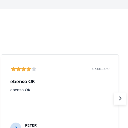
07-06-2019
ebenso OK
ebenso OK
PETER
P