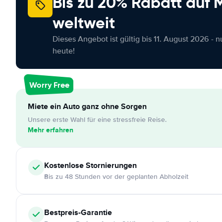
Bis zu 20% Rabatt auf
weltweit
Dieses Angebot ist gültig bis 11. August 2026 - 
heute!
Worry Free
Miete ein Auto ganz ohne Sorgen
Unsere erste Wahl für eine stressfreie Reise.
Mehr erfahren
Kostenlose
Stornierungen
Bis zu 48 Stunden vor der geplanten Abholzeit
Bestpreis-Garantie