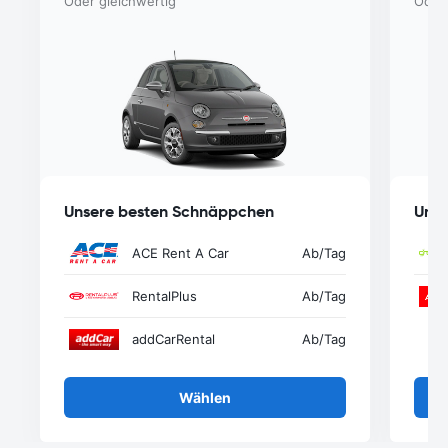
Oder gleichwertig
Oder 
Unsere besten Schnäppchen
Unse
ACE Rent A Car
Ab
/Tag
RentalPlus
Ab
/Tag
addCarRental
Ab
/Tag
Wählen