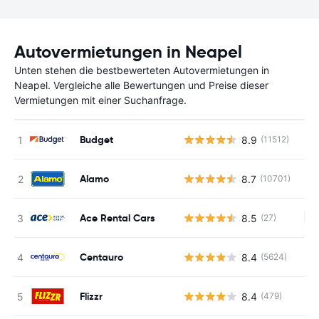
Autovermietungen in Neapel
Unten stehen die bestbewerteten Autovermietungen in
Neapel. Vergleiche alle Bewertungen und Preise dieser
Vermietungen mit einer Suchanfrage.
Budget
8.9
(11512)
Alamo
8.7
(10701)
Ace Rental Cars
8.5
(27)
Ke
Centauro
8.4
(5624)
Flizzr
8.4
(479)