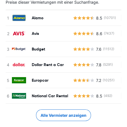
Preise dieser Vermietungen mit einer Suchanfrage.
Alamo
8.5
(10701)
Ke
Avis
8.6
(7437)
Ke
Budget
7.6
(11512)
Ke
Dollar Rent a Car
7.8
(5291)
Ke
Europcar
7.2
(10251)
Ke
National Car Rental
8.5
(492)
Ke
Alle Vermieter anzeigen