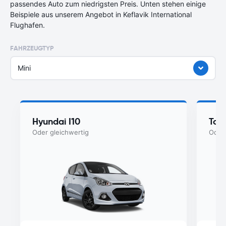
passendes Auto zum niedrigsten Preis. Unten stehen einige
Beispiele aus unserem Angebot in Keflavik International
Flughafen.
FAHRZEUGTYP
Mini
Hyundai I10
Toy
Oder gleichwertig
Oder 