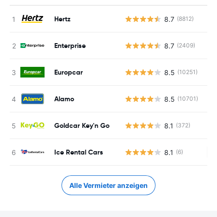
Hertz
8.7
(8812)
Enterprise
8.7
(2409)
Europcar
8.5
(10251)
Alamo
8.5
(10701)
Goldcar Key'n Go
8.1
(372)
Ice Rental Cars
8.1
(6)
Ke
Alle Vermieter anzeigen