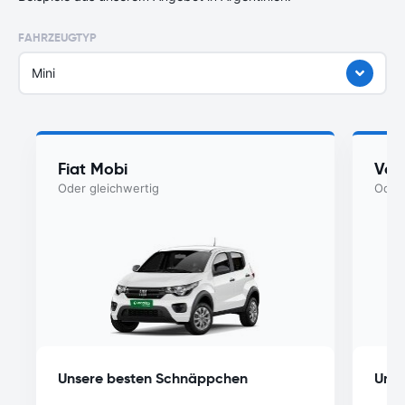
FAHRZEUGTYP
Mini
Fiat Mobi
Vol
Oder gleichwertig
Oder 
Unsere besten Schnäppchen
Unse