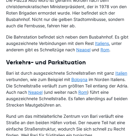
Die Piazza Aldo Moro ist genannt worden nach dem
christdemokratischen Ministerpräsident, der in 1978 von den
Roten Brigaden ermordet wurde. Hier befindet sich der
Busbahnhof. Nicht nur die gelben Stadtomnibusse, sondern
auch die Fernbusse, fahren hier ab.
Die Bahnstation befindet sich neben dem Busbahnhof. Es gibt
ausgezeichnete Verbindungen mit dem Rest
Italiens
, unter
anderem gibt es Schnellzüge nach
Neapel
und
Rom
.
Verkehrs- und Parksituation
Bari ist durch ausgezeichnete Schnellstraßen mit ganz
Italien
verbunden, wie zum Beispiel mit
Bologna
im Norden Italiens.
Die Schnellstraße verläuft zum größten Teil entlang der Adria.
Auch nach
Neapel
(und weiter nach
Rom
) führt eine
ausgezeichnete Schnellstraße. Es fallen allerdings auf beiden
Strecken Mautgebühren an.
Rund um das mittelalterliche Zentrum von Bari verläuft eine
Straße an den beiden Häfen vorbei. Der neuere Teil hat eine
einfache Straßenstruktur, wodurch Sie sich schnell zu Recht
finden. Weil Bari für Süditalien ein typisches