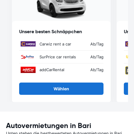
Unsere besten Schnäppchen
Unse
Carwiz rent a car
Ab
/Tag
SurPrice car rentals
Ab
/Tag
addCarRental
Ab
/Tag
Wählen
Autovermietungen in Bari
Unten stehen die bestbewerteten Autovermietungen in Bari.