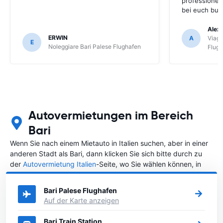
professionel
bei euch buc
Alex 
ERWIN
A
Viagg
E
Noleggiare Bari Palese Flughafen
Flug
Autovermietungen im Bereich
Bari
Wenn Sie nach einem Mietauto in Italien suchen, aber in einer
anderen Stadt als Bari, dann klicken Sie sich bitte durch zu
der
Autovermietung Italien
-Seite, wo Sie wählen können, in
welcher Stadt in Italien Sie ein Auto mieten möchten.
Bari Palese Flughafen
Auf der Karte anzeigen
Bari Train Station