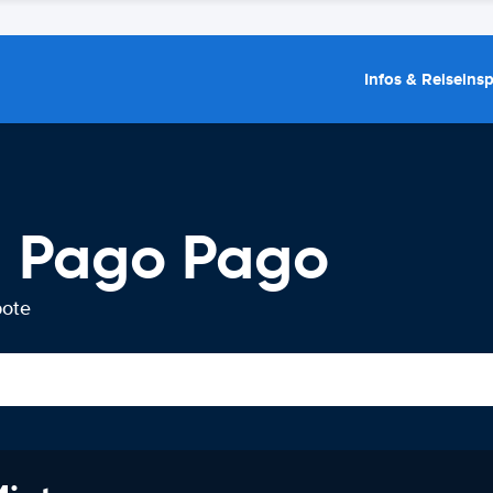
Infos & Reiseins
g Pago Pago
bote