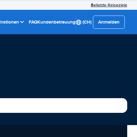
Beliebte Reiseziele
pirationen
FAQ
Kundenbetreuung
(CH)
Anmelden