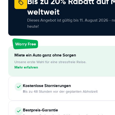
Bis zu 20% Rabatt auf
weltweit
Dieses Angebot ist gültig bis 11. August 2026 - 
heute!
Worry Free
Miete ein Auto ganz ohne Sorgen
Unsere erste Wahl für eine stressfreie Reise.
Mehr erfahren
Kostenlose
Stornierungen
Bis zu 48 Stunden vor der geplanten Abholzeit
Bestpreis-Garantie