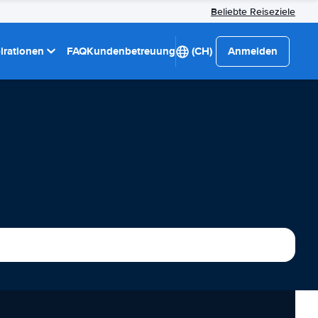
Beliebte Reiseziele
pirationen
FAQ
Kundenbetreuung
(CH)
Anmelden