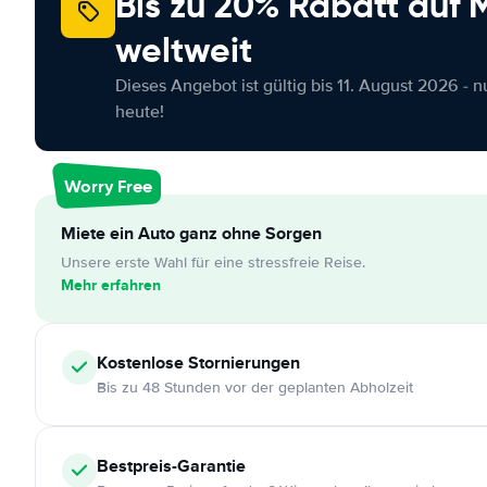
Bis zu 20% Rabatt auf
weltweit
Dieses Angebot ist gültig bis 11. August 2026 - 
heute!
Worry Free
Miete ein Auto ganz ohne Sorgen
Unsere erste Wahl für eine stressfreie Reise.
Mehr erfahren
Kostenlose
Stornierungen
Bis zu 48 Stunden vor der geplanten Abholzeit
Bestpreis-Garantie