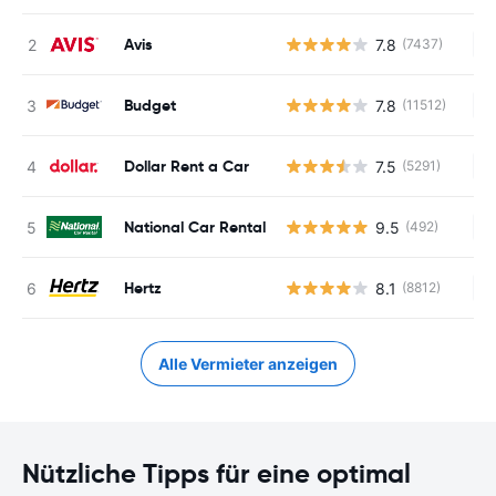
Avis
7.8
(7437)
Ke
Budget
7.8
(11512)
Ke
Dollar Rent a Car
7.5
(5291)
Ke
National Car Rental
9.5
(492)
Ke
Hertz
8.1
(8812)
Ke
Alle Vermieter anzeigen
Nützliche Tipps für eine optimal