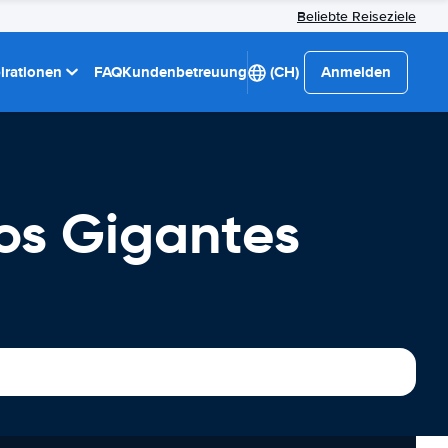
Beliebte Reiseziele
pirationen
FAQ
Kundenbetreuung
(CH)
Anmelden
os Gigantes