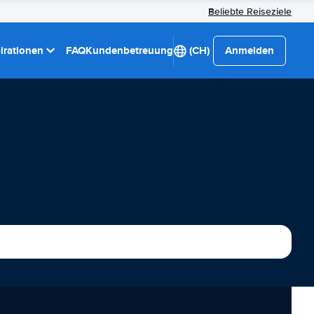
Beliebte Reiseziele
pirationen
FAQ
Kundenbetreuung
(CH)
Anmelden