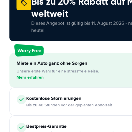
Bis zu 20% Rabatt auf
weltweit
Dieses Angebot ist gültig bis 11. August 2026 - 
heute!
Worry Free
Miete ein Auto ganz ohne Sorgen
Unsere erste Wahl für eine stressfreie Reise.
Mehr erfahren
Kostenlose
Stornierungen
Bis zu 48 Stunden vor der geplanten Abholzeit
Bestpreis-Garantie