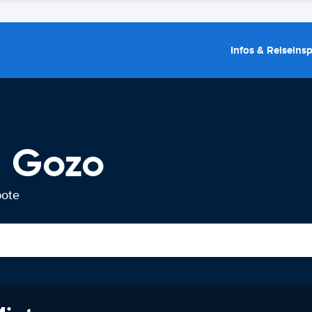
Infos & Reiseins
g Gozo
bote