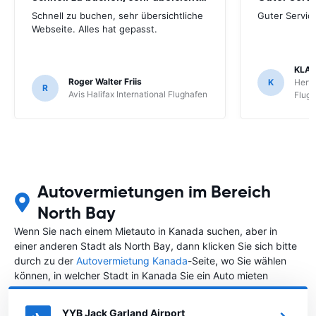
Schnell zu buchen, sehr übersichtliche
Guter Servic
Webseite. Alles hat gepasst.
KLAU
Roger Walter Friis
K
Hertz
R
Avis Halifax International Flughafen
Flug
Autovermietungen im Bereich
North Bay
Wenn Sie nach einem Mietauto in Kanada suchen, aber in
einer anderen Stadt als North Bay, dann klicken Sie sich bitte
durch zu der
Autovermietung Kanada
-Seite, wo Sie wählen
können, in welcher Stadt in Kanada Sie ein Auto mieten
möchten.
YYB Jack Garland Airport