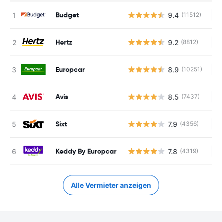
Budget
9.4
(11512)
Ke
Hertz
9.2
(8812)
Ke
Europcar
8.9
(10251)
Ke
Avis
8.5
(7437)
Ke
Sixt
7.9
(4356)
Ke
Keddy By Europcar
7.8
(4319)
Ke
Alle Vermieter anzeigen