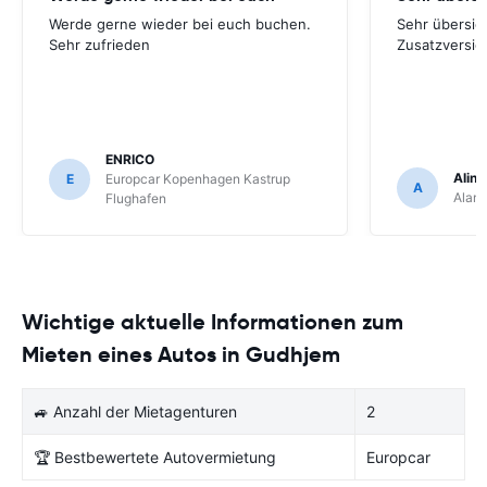
Werde gerne wieder bei euch buchen.
Sehr übersich
Sehr zufrieden
Zusatzversic
ENRICO
Aline
E
Europcar Kopenhagen Kastrup
A
Alam
Flughafen
Wichtige aktuelle Informationen zum
Mieten eines Autos in Gudhjem
🚙 Anzahl der Mietagenturen
2
🏆 Bestbewertete Autovermietung
Europcar