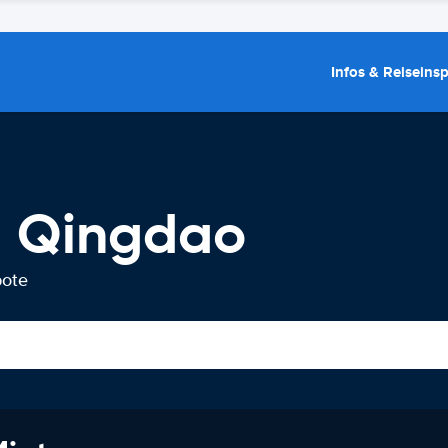
Infos & Reiseins
g Qingdao
bote