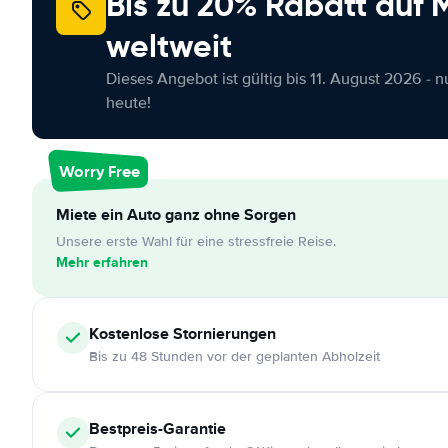
Bis zu 20% Rabatt auf
weltweit
Dieses Angebot ist gültig bis 11. August 2026 - 
heute!
Worry Free
Miete ein Auto ganz ohne Sorgen
Unsere erste Wahl für eine stressfreie Reise.
Mehr erfahren
Kostenlose
Stornierungen
Bis zu 48 Stunden vor der geplanten Abholzeit
Bestpreis-Garantie