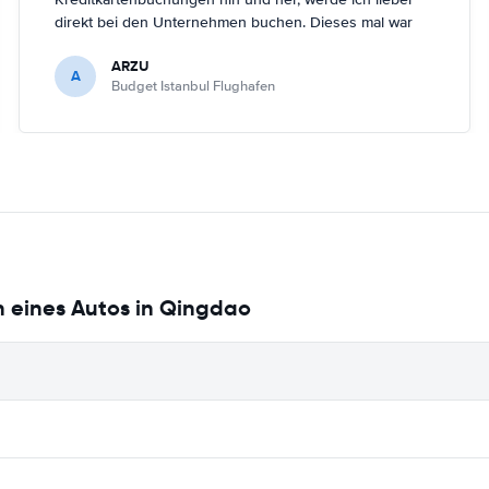
direkt bei den Unternehmen buchen. Dieses mal war
ich easyterra allerdings sehr dankbar, weil die
ARZU
Mietwagenunternehmen ihre online-Dienste für den
A
Budget Istanbul Flughafen
neuen Istanbul-Flughafen nicht aktuallisiert hatten. Ein
Mietwagen lies sich Mitte April 2019 nur über easyterra
buchen.
n eines Autos in Qingdao