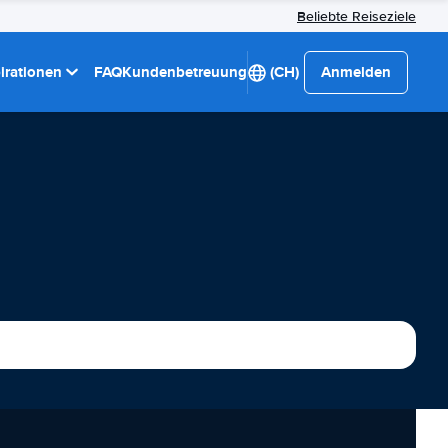
Beliebte Reiseziele
pirationen
FAQ
Kundenbetreuung
(CH)
Anmelden