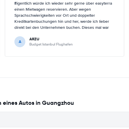
Eigentlich würde ich wieder sehr gerne über easyterra
einen Mietwagen reservieren. Aber wegen
Sprachschwierigkeiten vor Ort und doppelter
Kreditkartenbuchungen hin und her, werde ich lieber
direkt bei den Unternehmen buchen. Dieses mal war
ich easyterra allerdings sehr dankbar, weil die
ARZU
Mietwagenunternehmen ihre online-Dienste für den
A
Budget Istanbul Flughafen
neuen Istanbul-Flughafen nicht aktuallisiert hatten. Ein
Mietwagen lies sich Mitte April 2019 nur über easyterra
buchen.
n eines Autos in Guangzhou