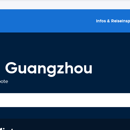
Infos & Reiseins
g Guangzhou
bote