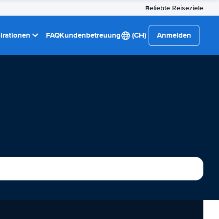
Beliebte Reiseziele
pirationen
FAQ
Kundenbetreuung
(CH)
Anmelden