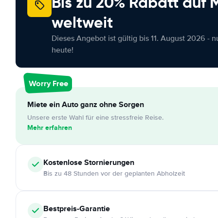
Bis zu 20% Rabatt auf
weltweit
Dieses Angebot ist gültig bis 11. August 2026 - 
heute!
Worry Free
Miete ein Auto ganz ohne Sorgen
Unsere erste Wahl für eine stressfreie Reise.
Mehr erfahren
Kostenlose
Stornierungen
Bis zu 48 Stunden vor der geplanten Abholzeit
Bestpreis-Garantie