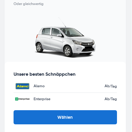
Oder gleichwertig
Unsere besten Schnäppchen
Alamo
Ab
/Tag
Enterprise
Ab
/Tag
Wählen