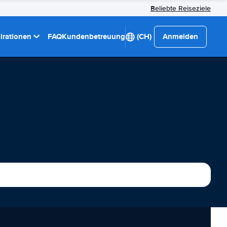
Beliebte Reiseziele
pirationen
FAQ
Kundenbetreuung
(CH)
Anmelden