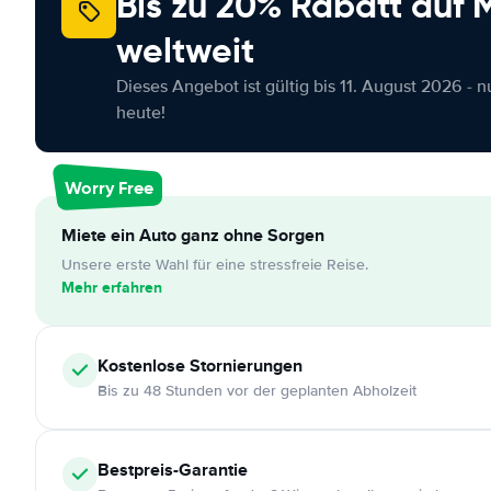
Bis zu 20% Rabatt auf
weltweit
Dieses Angebot ist gültig bis 11. August 2026 - 
heute!
Worry Free
Miete ein Auto ganz ohne Sorgen
Unsere erste Wahl für eine stressfreie Reise.
Mehr erfahren
Kostenlose
Stornierungen
Bis zu 48 Stunden vor der geplanten Abholzeit
Bestpreis-Garantie