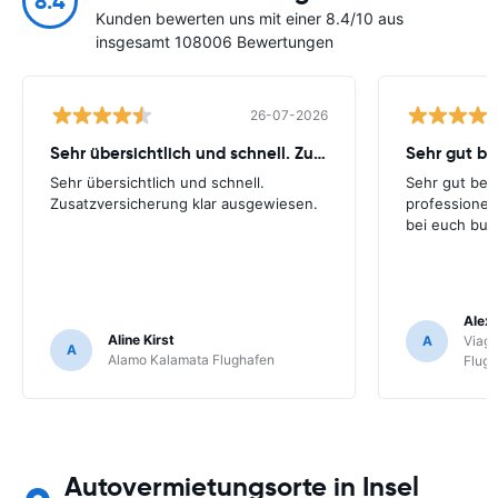
8.4
Kunden bewerten uns mit einer 8.4/10 aus
insgesamt 108006 Bewertungen
26-07-2026
Sehr übersichtlich und schnell. Zusatzversicherung
Sehr gut be
Sehr übersichtlich und schnell.
Sehr gut bei
Zusatzversicherung klar ausgewiesen.
professionel
bei euch buc
Alex 
Aline Kirst
A
Viagg
A
Alamo Kalamata Flughafen
Flug
Autovermietungsorte in Insel