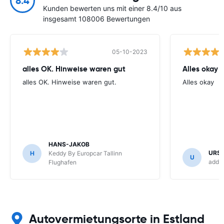
8.4
Kunden bewerten uns mit einer 8.4/10 aus
insgesamt 108006 Bewertungen
05-10-2023
alles OK. Hinweise waren gut
Alles okay
alles OK. Hinweise waren gut.
Alles okay
HANS-JAKOB
URS
H
Keddy By Europcar Tallinn
U
addCa
Flughafen
Autovermietungsorte in Estland