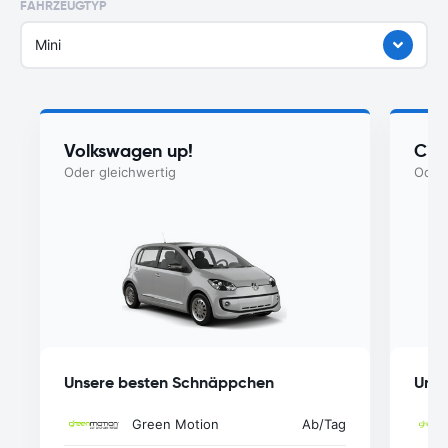
FAHRZEUGTYP
Mini
Volkswagen up!
Cit
Oder gleichwertig
Oder 
Unsere besten Schnäppchen
Unse
Green Motion
Ab
/Tag