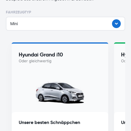
FAHRZEUGTYP
Mini
Hyundai Grand i10
Hyu
Oder gleichwertig
Oder 
Unsere besten Schnäppchen
Unse