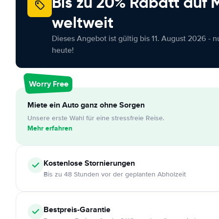
Bis zu 20% Rabatt auf
weltweit
Dieses Angebot ist gültig bis 11. August 2026 - 
heute!
Worry Free
Miete ein Auto ganz ohne Sorgen
Unsere erste Wahl für eine stressfreie Reise.
Mehr erfahren
Kostenlose
Stornierungen
Bis zu 48 Stunden vor der geplanten Abholzeit
Bestpreis-Garantie