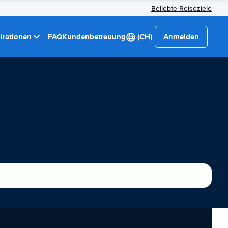
Beliebte Reiseziele
pirationen
FAQ
Kundenbetreuung
(CH)
Anmelden