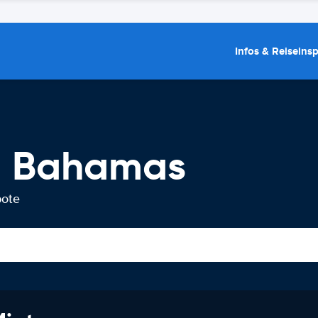
Infos & Reiseins
g Bahamas
bote