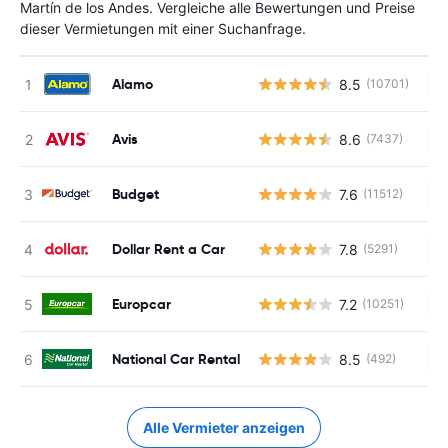
Martín de los Andes. Vergleiche alle Bewertungen und Preise
dieser Vermietungen mit einer Suchanfrage.
Alamo
8.5
(10701)
Ke
Avis
8.6
(7437)
Ke
Budget
7.6
(11512)
Ke
Dollar Rent a Car
7.8
(5291)
Ke
Europcar
7.2
(10251)
Ke
National Car Rental
8.5
(492)
Ke
Alle Vermieter anzeigen