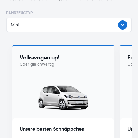
FAHRZEUGTYP
Mini
Volkswagen up!
Fia
Oder gleichwertig
Oder 
Unsere besten Schnäppchen
Unse